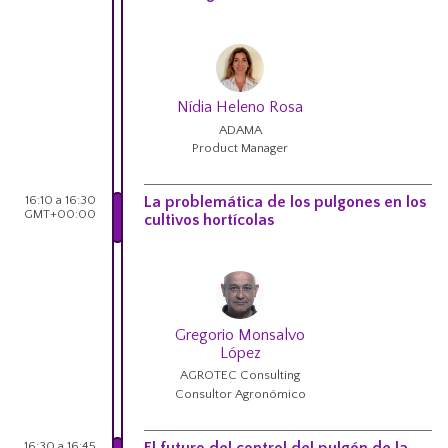
Nídia Heleno Rosa
ADAMA
Product Manager
16:10 a 16:30
La problemática de los pulgones en los
GMT+00:00
cultivos hortícolas
Gregorio Monsalvo
López
AGROTEC Consulting
Consultor Agronómico
16:30 a 16:45
El futuro del control del pulgón de la