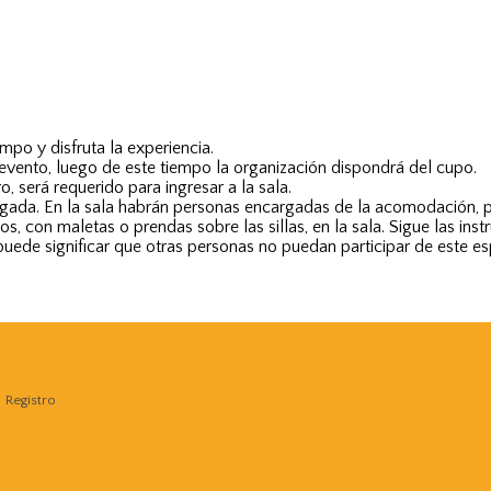
empo y disfruta la experiencia.
el evento, luego de este tiempo la organización dispondrá del cupo.
, será requerido para ingresar a la sala.
egada. En la sala habrán personas encargadas de la acomodación, po
s, con maletas o prendas sobre las sillas, en la sala. Sigue las i
 puede significar que otras personas no puedan participar de este es
Registro