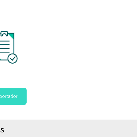
portador
SS