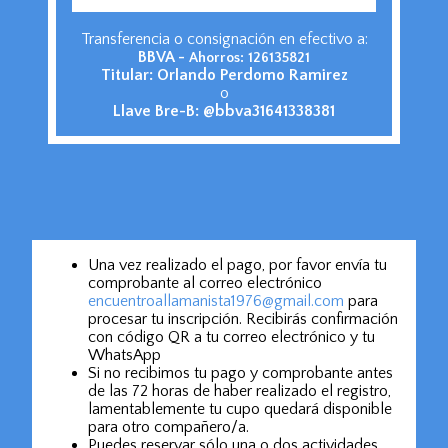
Transferencia o consignación en efectivo a:
BBVA -
Ahorros: 126135821
Titular: Orlando Perdomo Ramirez
o
Llave Bre-B:
@bbva31641338381
Una vez realizado el pago, por favor envía tu
comprobante al correo electrónico
encuentroallamanista1976@gmail.com
para
procesar tu inscripción. Recibirás confirmación
con código QR a tu correo electrónico y tu
WhatsApp
Si no recibimos tu pago y comprobante antes
de las 72 horas de haber realizado el registro,
lamentablemente tu cupo quedará disponible
para otro compañero/a.
Puedes reservar sólo una o dos actividades