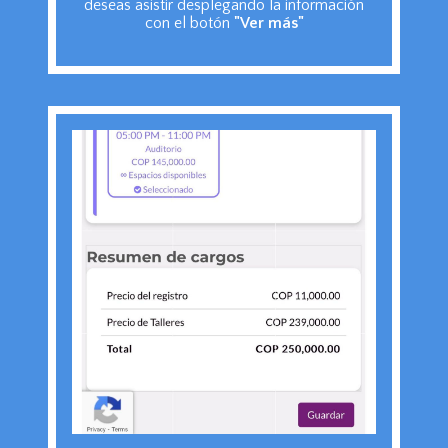
deseas asistir desplegando la información
con el botón
"Ver más"