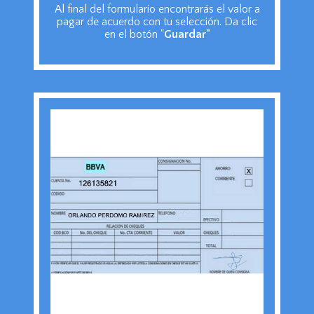
Al final del formulario encontrarás el valor a
pagar de acuerdo con tu selección. Da clic
en el botón "
Guardar"