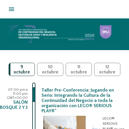
9
10
11
12
octubre
octubre
octubre
octubre
07:00 pm a
Taller Pre-Conferencia: Jugando en
11:00 pm
Serio: Integrando la Cultura de la
GMT+00:00
Continuidad del Negocio a toda la
SALÓN
organización con LEGO®️ SERIOUS
BOSQUE 2 Y 3
PLAY®"
LEGO®
SERIOUS
PLAY®
es una