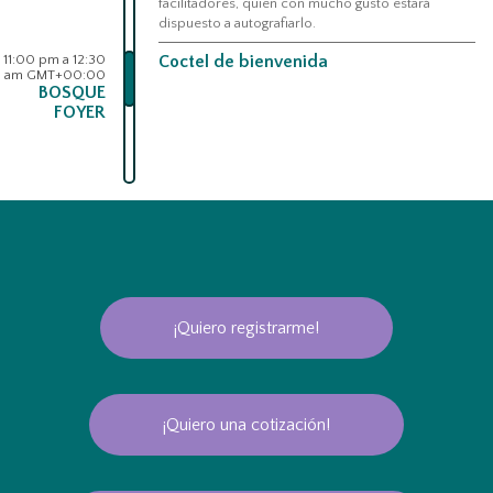
facilitadores, quien con mucho gusto estará
dispuesto a autografiarlo.
11:00 pm a 12:30
Coctel de bienvenida
am GMT+00:00
BOSQUE
FOYER
¡Quiero registrarme!
¡Quiero una cotización!