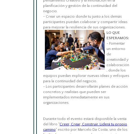
pensamiento creativo y la innovación en la
planificación y gestión de la continuidad del
negocio.
- Crear un espacio donde tu junto a los demás
participantes puedan colaborar y compartir ideas
para mejorar la resiliencia de sus organizaciones.
LO QUE
ESPERAMOS:
- Fomentar
un entorno
de
creatividad y
colaboración
, donde los
equipos puedan explorar nuevas ideas y enfoques
para la continuidad del negocio.
- Los participantes desarrollarán planes de acción
concretos y realistas que pueden ser
implementados inmediatamente en sus
organizaciones.
Durante todo el evento estará disponible la venta
del libro "
Creer, Crear, Construir. Liderá tu propio
camino
" escrito por Marcelo Da Costa, uno de los