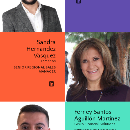
Sandra
Hernandez
Vasquez
Temenos
SENIOR REGIONAL SALES
MANAGER
Ferney Santos
Aguillón Martinez
Ginko Financial Solutions