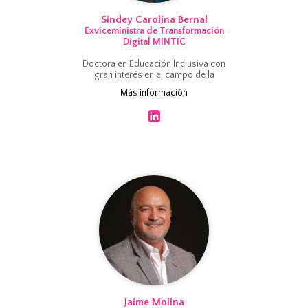
Sindey Carolina Bernal
Exviceministra de Transformación
Digital MINTIC
Doctora en Educación Inclusiva con
gran interés en el campo de la
inclusión de población con
Más información
discapacidad a través del uso de la
Tecnología, Magister en
Tecnologías de la información
aplicadas a la educación, con
formación como Li...
Jaime Molina