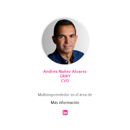
Andres Nuñez Alvarez
GRIKY
CVO
Multiemprendedor en el área de
tecnología educativa y educación
Más información
superior. Apasionado por la
educación digital, la
transformación digital universitaria
y la innovación educativa.
Actualmente Fundador y CVO de
Griky.