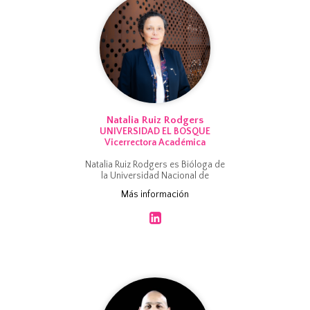
Natalia Ruiz Rodgers
UNIVERSIDAD EL BOSQUE
Vicerrectora Académica
Natalia Ruiz Rodgers es Bióloga de
la Universidad Nacional de
Colombia, M.Sc. del Instituto de
Más información
Ciencias Naturales, de la misma
universidad y Ph.D. del Mitrani
Center of Desert Ecology, Ben
Gurion University of the Negev
(Israel). Cuenta con más de 20
artículos cie...