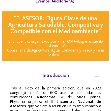
Eventos, Auditorio 1A)
"El ASESOR: Figura Clave de una
Agricultura
Saludable, Competitiva y
Compatible
con el Medioambiente"
El Encuentro, organizado por PHYTOMA-España, cuenta
con la colaboración de la
Conselleria de Agricultura, Agua, Ganadería y Pesca y Feria
Valencia
Introducción
Tras el éxito de la primera edición, que en 2023
congregó a más de 600 asesores de todas las
comunidades autónomas, y de otros países,
Phytoma
organiza el
II Encuentro Nacional de
Asesores
, que volverá a reunir en un mismo espacio a
estos profesionales imprescindibles en la