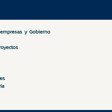
e empresas y Gobierno
royectos
es
ía