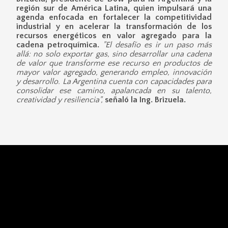
región sur de América Latina, quien impulsará una
agenda enfocada en fortalecer la competitividad
industrial y en acelerar la transformación de los
recursos energéticos en valor agregado para la
cadena petroquímica.
"El desafío es ir un paso más
allá: no solo exportar gas, sino desarrollar una cadena
de valor que transforme ese recurso en productos de
mayor valor agregado, generando empleo, innovación
y desarrollo. La Argentina cuenta con capacidades para
consolidar ese camino, apalancada en su talento,
creatividad y resiliencia",
señaló la Ing. Brizuela.