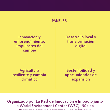
PANELES
Innovación y
Desarrollo local y
emprendimiento:
transformación
impulsores del
digital
cambio
Agricultura
Sostenibilidad y
resiliente y cambio
oportunidades de
climático
expansión
Organizado por La Red de Innovación e Impacto junto
a World Environment Center (WEC), Núcleo