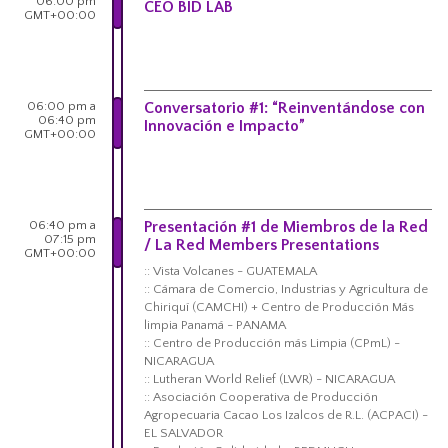
06:00 pm
CEO BID LAB
GMT+00:00
06:00 pm a
Conversatorio #1: “Reinventándose con
06:40 pm
Innovación e Impacto”
GMT+00:00
06:40 pm a
Presentación #1 de Miembros de la Red
07:15 pm
/ La Red Members Presentations
GMT+00:00
:: Vista Volcanes - GUATEMALA
:: Cámara de Comercio, Industrias y Agricultura de
Chiriquí (CAMCHI) + Centro de Producción Más
limpia Panamá - PANAMA
:: Centro de Producción más Limpia (CPmL) -
NICARAGUA
:: Lutheran World Relief (LWR) - NICARAGUA
:: Asociación Cooperativa de Producción
Agropecuaria Cacao Los Izalcos de R.L. (ACPACI) -
EL SALVADOR