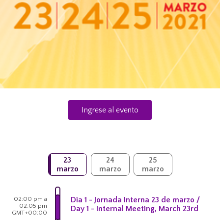
Ingrese al evento
23
24
25
marzo
marzo
marzo
02:00 pm a
Día 1 - Jornada Interna 23 de marzo /
02:05 pm
Day 1 - Internal Meeting, March 23rd
GMT+00:00