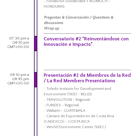
:: Fundación Solidaridad + REDMUCH -
HONDURAS
Preguntas & Conversación / Questions &
discussions
Wrap up
07:30 pm a
Conversatorio #2 “Reinventándose con
08:10 pm
Innovación e Impacto”
GMT+00:00
08:10 pm a
Presentación #2 de Miembros de la Red
08:45 pm
/ La Red Members Presentations
GMT+00:00
:: Toledo Institute for Development and
Environment (TIDE) - BELIZE
:: TRAVOLUTION - Regional
:: FUNDES - Regional
:: Wakami - GUATEMALA
:: Cámara de Exportadores de Costa Rica
(CADEXCO) - COSTA RICA
:: World Environment Center (WEC)