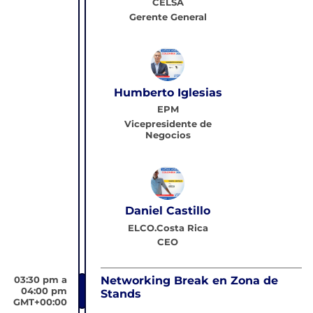
CELSA
Gerente General
Humberto Iglesias
EPM
Vicepresidente de
Negocios
Daniel Castillo
ELCO.Costa Rica
CEO
03:30 pm a
Networking Break en Zona de
04:00 pm
Stands
GMT+00:00