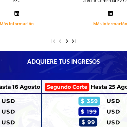
ESG
Director Comercial EV C
Más información
Más informació
ADQUIERE TUS INGRESOS