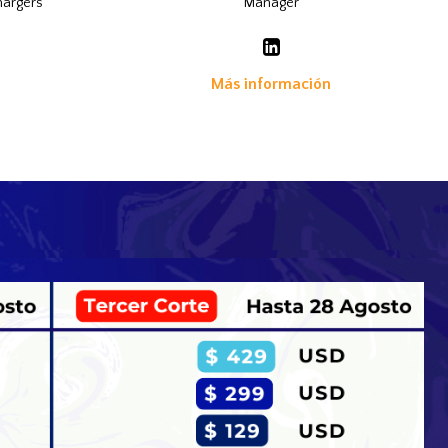
hargers
Manager
n
Más información