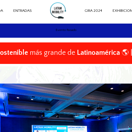
DA
ENTRADAS
GIRA 2024
EXHIBICIO
Evento Pasado
sostenible
más grande de
Latinoamérica
🌎 