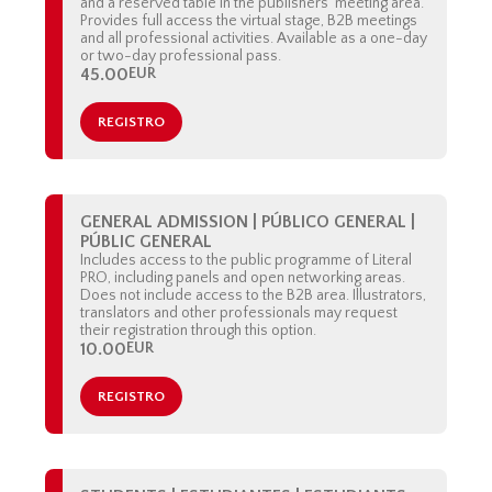
and a reserved table in the publishers’ meeting area.
Provides full access the virtual stage, B2B meetings
and all professional activities. Available as a one-day
or two-day professional pass.
45.00
EUR
REGISTRO
GENERAL ADMISSION | PÚBLICO GENERAL |
PÚBLIC GENERAL
Includes access to the public programme of Literal
PRO, including panels and open networking areas.
Does not include access to the B2B area. Illustrators,
translators and other professionals may request
their registration through this option.
10.00
EUR
REGISTRO