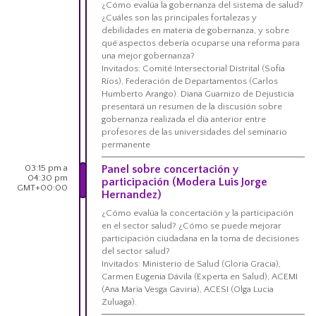
¿Cómo evalúa la gobernanza del sistema de salud?
¿Cuáles son las principales fortalezas y
debilidades en materia de gobernanza, y sobre
qué aspectos debería ocuparse una reforma para
una mejor gobernanza?
Invitados: Comité Intersectorial Distrital (Sofía
Ríos), Federación de Departamentos (Carlos
Humberto Arango). Diana Guarnizo de Dejusticia
presentará un resumen de la discusión sobre
gobernanza realizada el día anterior entre
profesores de las universidades del seminario
permanente
03:15 pm a
Panel sobre concertación y
04:30 pm
participación (Modera Luis Jorge
GMT+00:00
Hernandez)
¿Cómo evalúa la concertación y la participación
en el sector salud? ¿Cómo se puede mejorar
participación ciudadana en la toma de decisiones
del sector salud?
Invitados: Ministerio de Salud (Gloria Gracia),
Carmen Eugenia Dávila (Experta en Salud), ACEMI
(Ana María Vesga Gaviria), ACESI (Olga Lucia
Zuluaga).