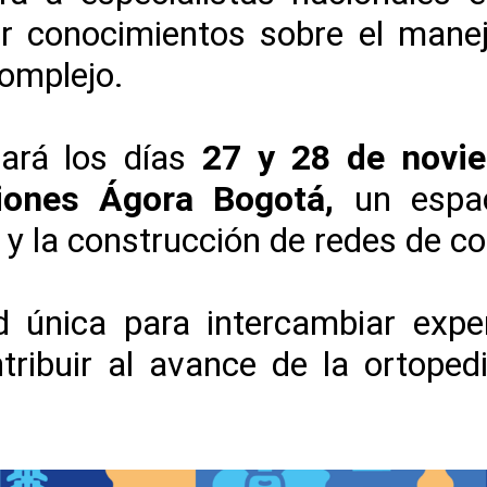
ir conocimientos sobre el manej
omplejo.
zará los días
27 y 28 de novi
iones Ágora Bogotá,
un espac
e y la construcción de redes de c
 única para intercambiar experi
ntribuir al avance de la ortope