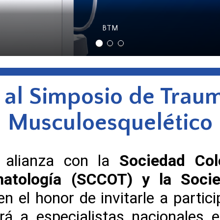
BTM
 al Simposio de Trau
Musculoesquelético
 alianza con la
Sociedad Col
matología (SCCOT) y la Soci
nen el honor de invitarle a parti
á a especialistas nacionales e