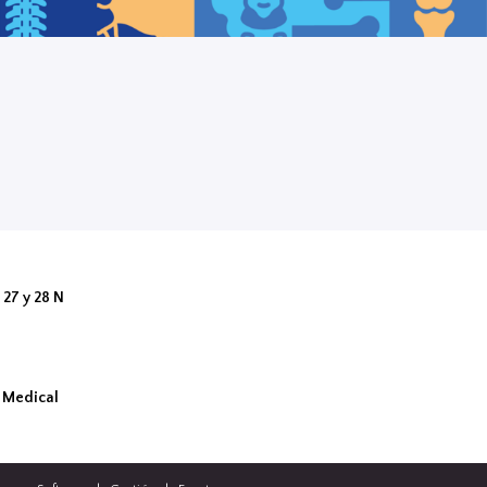
27 y 28 N
a Medical