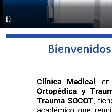
Bienvenidos
Clínica Medical
, en
Ortopédica y Trau
Trauma SOCOT
, tie
académico que reunir