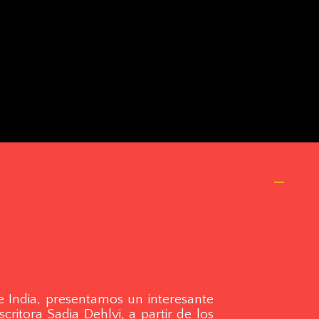
e India, presentamos un interesante
critora Sadia Dehlvi, a partir de los