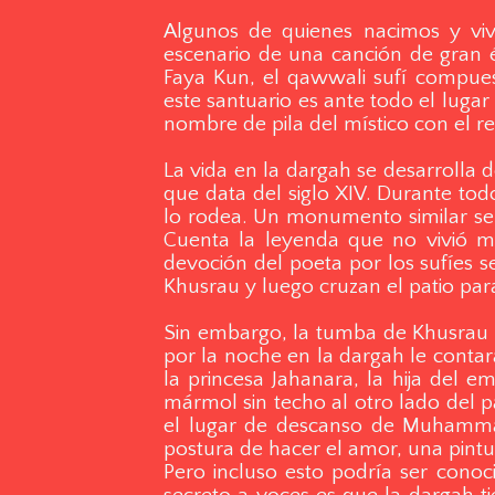
Algunos de quienes nacimos y viv
escenario de una canción de gran é
Faya Kun, el qawwali sufí compues
este santuario es ante todo el lugar
nombre de pila del místico con el r
La vida en la dargah se desarroll
que data del siglo XIV. Durante to
lo rodea. Un monumento similar se 
Cuenta la leyenda que no vivió 
devoción del poeta por los sufíes 
Khusrau y luego cruzan el patio par
Sin embargo, la tumba de Khusrau n
por la noche en la dargah le conta
la princesa Jahanara, la hija del
mármol sin techo al otro lado del p
el lugar de descanso de Muhamma
postura de hacer el amor, una pint
Pero incluso esto podría ser cono