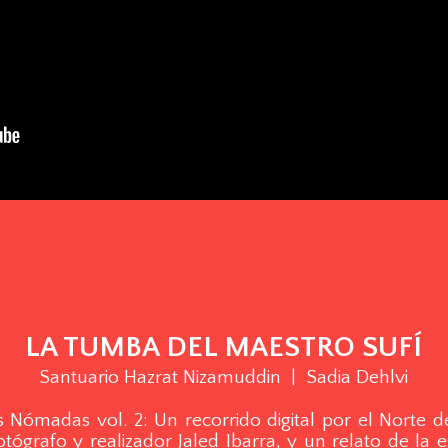
LA TUMBA DEL MAESTRO SUFÍ
Santuario Hazrat Nizamuddin | Sadia Dehlvi
 Nómadas vol. 2: Un recorrido digital por el Norte d
grafo y realizador Jaled Ibarra, y un relato de la es