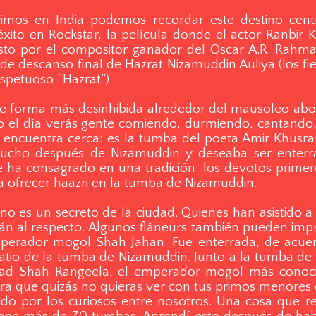
imos en India podemos recordar este destino cen
xito en Rockstar, la película donde el actor Ranbir K
to por el compositor ganador del Oscar A.R. Rahma
 de descanso final de Hazrat Nizamuddin Auliya (los fi
espetuoso “Hazrat”).
a de forma más desinhibida alrededor del mausoleo a
do el día verás gente comiendo, durmiendo, cantando,
encuentra cerca: es la tumba del poeta Amir Khusrau,
mucho después de Nizamuddin y deseaba ser enterr
se ha consagrado en una tradición: los devotos prime
a ofrecer haazri en la tumba de Nizamuddin.
o es un secreto de la ciudad. Quienes han asistido a
rán al respecto. Algunos flâneurs también pueden im
 emperador mogol Shah Jahan. Fue enterrada, de acue
atio de la tumba de Nizamuddin. Junto a la tumba de J
d Shah Rangeela, el emperador mogol más conocid
ura que quizás no quieras ver con tus primos menores
cido por los curiosos entre nosotros. Una cosa qu