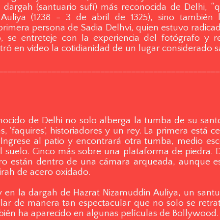
dargah (santuario sufí) más reconocida de Delhi, “
uliya (1238 - 3 de abril de 1325), sino también las
en primera persona de Sadia Delhvi, quien estuvo radic
, se entreteje con la experiencia del fotógrafo y re
tró en video la cotidianidad de un lugar considerado 
__________________________________________________
onocido de Delhi no solo alberga la tumba de su sant
s, 'faquires', historiadores y un rey. La primera está 
s. Ingrese al patio y encontrará otra tumba, medio es
 suelo. Cinco más sobre una plataforma de piedra. Do
atro están dentro de una cámara arqueada, aunque es
irah de acero oxidado.
y en la dargah de Hazrat Nizamuddin Auliya, un santu
ular de manera tan espectacular que no solo se retra
ambién ha aparecido en algunas películas de Bollywood.