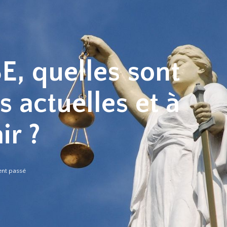
E, quelles sont
 actuelles et à
ir ?
nt passé