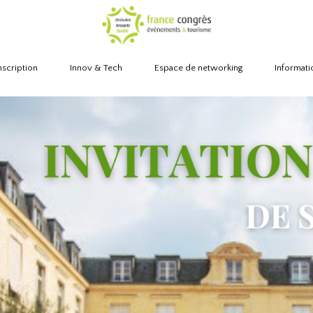
nscription
Innov & Tech
Espace de networking
Informati