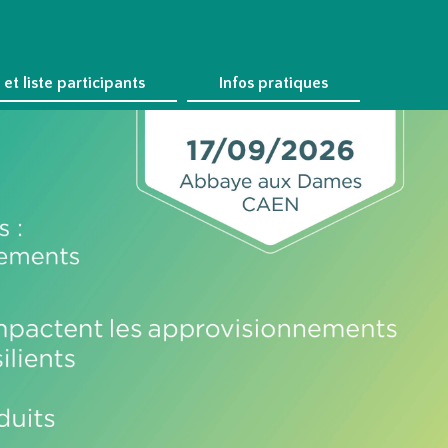
et liste participants
Infos pratiques