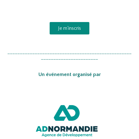
Je m'inscris
__________________________________________________
_______________________
Un événement organisé par