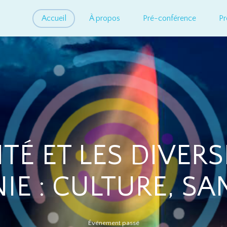
Accueil
À propos
Pré-conférence
P
ITÉ ET LES DIVER
E : CULTURE, SAN
Événement passé