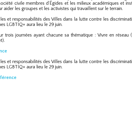
société civile membres d’Égides et les milieux académiques et instit
r aider les groupes et les activistes qui travaillent sur le terrain.
es et responsabilités des Villes dans la lutte contre les discriminat
nes LGBTIQ+ aura lieu le 29 juin.
r trois journées ayant chacune sa thématique : Vivre en réseau (30
t).
ence
es et responsabilités des Villes dans la lutte contre les discriminat
nes LGBTIQ+ aura lieu le 29 juin.
nférence