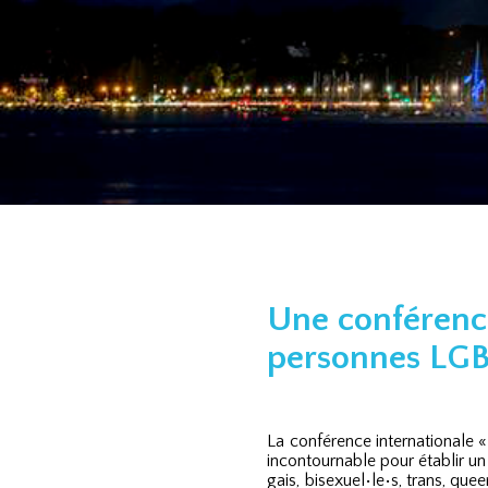
Une conférence
personnes LGBT
La conférence internationale « 
incontournable pour établir u
gais, bisexuel•le•s, trans, qu