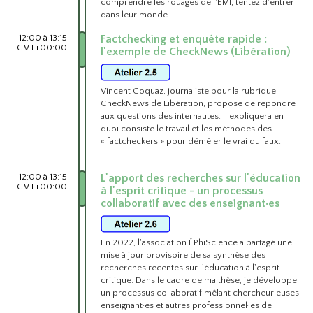
comprendre les rouages de l'EMI, tentez d'entrer
dans leur monde.
12:00 à 13:15
Factchecking et enquête rapide :
GMT+00:00
l'exemple de CheckNews (Libération)
Vincent Coquaz, journaliste pour la rubrique
CheckNews de Libération, propose de répondre
aux questions des internautes. Il expliquera en
quoi consiste le travail et les méthodes des
« factcheckers » pour démêler le vrai du faux.
12:00 à 13:15
L'apport des recherches sur l'éducation
GMT+00:00
à l'esprit critique - un processus
collaboratif avec des enseignant·es
En 2022, l'association ÉPhiScience a partagé une
mise à jour provisoire de sa synthèse des
recherches récentes sur l'éducation à l'esprit
critique. Dans le cadre de ma thèse, je développe
un processus collaboratif mêlant chercheur·euses,
enseignant·es et autres professionnel·les de