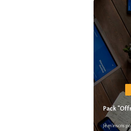
Pack "Off
Je m'inscris po