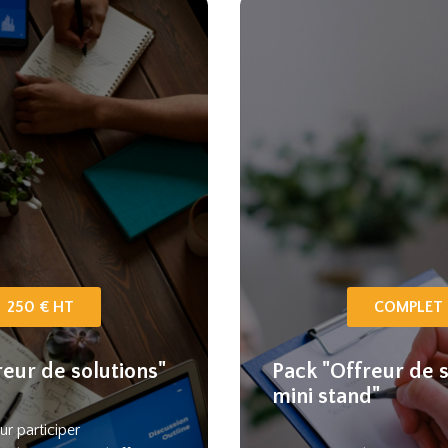
250 € HT
COMPLET
reur de solutions"
Pack "Offreur de s
mini stand"
ur participer