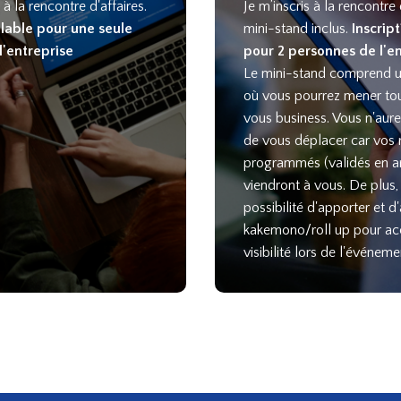
à la rencontre d'affaires.
Je m’inscris à la rencontre 
alable pour une seule
mini-stand inclus.
Inscrip
l'entreprise
pour 2 personnes de l'en
Le mini-stand comprend un
où vous pourrez mener to
vous business. Vous n'aur
de vous déplacer car vos
programmés (validés en 
viendront à vous. De plus,
possibilité d'apporter et d'
kakemono/roll up pour acc
visibilité lors de l'événeme