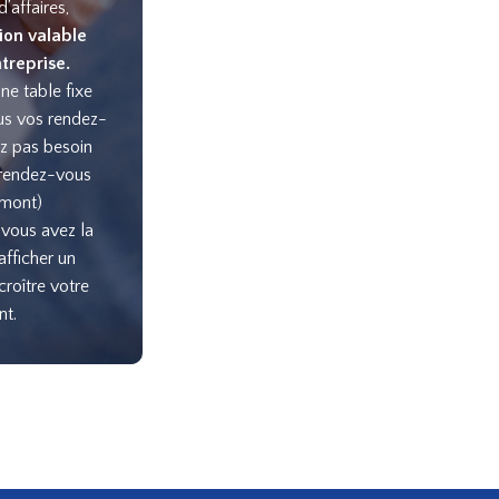
d’affaires,
tion valable
treprise.
e table fixe
us vos rendez-
ez pas besoin
 rendez-vous
amont)
 vous avez la
afficher un
roître votre
nt.