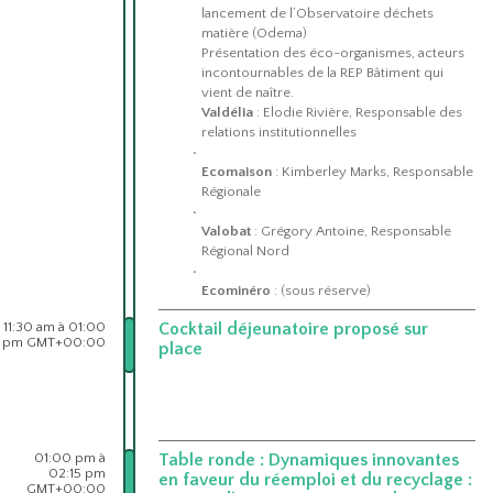
lancement de l’Observatoire déchets
matière (Odema)
Présentation des éco-organismes, acteurs
incontournables de la REP Bâtiment qui
vient de naître.
Valdélia
: Elodie Rivière, Responsable des
relations institutionnelles
Ecomaison
: Kimberley Marks, Responsable
Régionale
Valobat
: Grégory Antoine, Responsable
Régional Nord
Ecominéro
: (sous réserve)
11:30 am à 01:00
Cocktail déjeunatoire proposé sur
pm GMT+00:00
place
01:00 pm à
Table ronde : Dynamiques innovantes
02:15 pm
en faveur du réemploi et du recyclage :
GMT+00:00