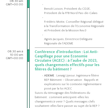
08:30 am
GMT+00:00
Benoît Loison, Président du CD2E,
Président de la FFB Nord Pas-de-Calais
Frédéric Motte, Conseiller Régional délégué
à la Transformation de l’Economie Régionale
et Président de la Mission Rev3
Agnès Jacques, Directrice Déléguée
Régionale de l’ADEME
08:30 am à
Conférence d'introduction : Loi Anti-
10:00 am
Gaspillage pour une Economie
GMT+00:00
Circulaire (AGEC) : à l’aube de 2023,
quels changements effectifs pour les
filières du bâtiment ?
ADEME
: Lenaïg Lijeour, Ingénieure filière
REP Bâtiment – Observation : Rappels et
explications sur le contexte réglementaire
posé par la loi AGEC
Suivis du témoignage des fédérations du
bâtiment : comment anticipent-elles les
changements à venir ? Quels messages clefs
souhaitent-elles faire passer au sujet de la REP ?