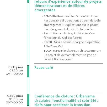
retours d’expérience autour de projets
démonstrateurs et de filières
émergentes
SEM Ville Renouvelée
: Simon Van Loye,
Responsable d’opérations au sein du pôle
aménagement : Explications sur le projet
d'aménagement du site de La Lainière
Zerm
: Romain Brière, Architecte, Co-
fondateur du Collectif Zerm
Soreli
: Nina Cossais, Chargée d’opération,
Pôle Fives Cail
BLAU
: Marie Blanckaert, Architecte menant
un projet de démantèlement soigné de
halles à Bousbecque
02:15 pm à
Pause café
02:30 pm
GMT+00:00
02:30 pm à
Conférence de clôture : Urbanisme
04:00 pm
circulaire, fonctionnalité et sobriété :
GMT+00:00
clefs pour accélérer la transition