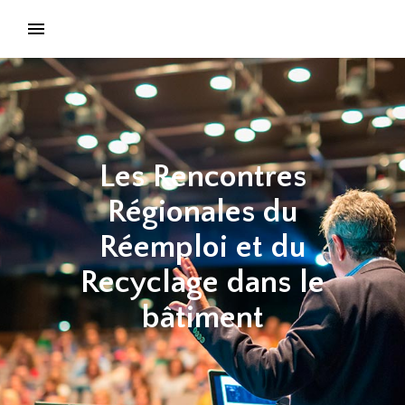
Les Rencontres
Régionales du
Réemploi et du
Recyclage dans le
bâtiment