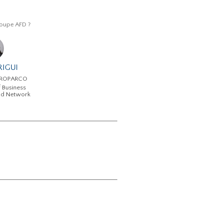
Groupe AFD ?
RIGUI
PROPARCO
 Business
nd Network