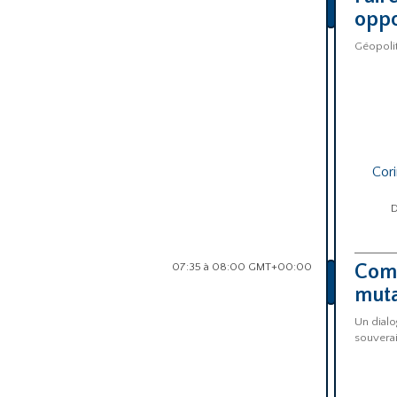
oppo
Géopolit
Cor
D
07:35 à 08:00 GMT+00:00
Comp
muta
Un dialo
souverai