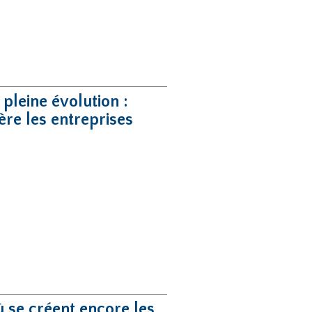
pleine évolution :
re les entreprises
ù se créent encore les