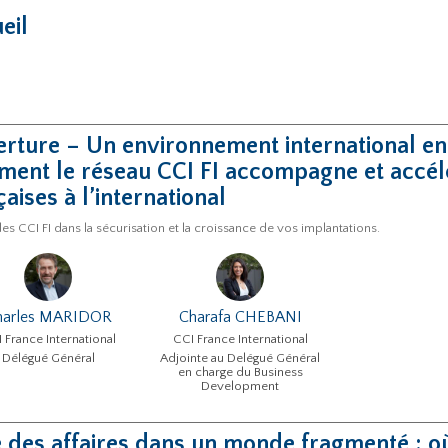
eil
rture – Un environnement international en 
ent le réseau CCI FI accompagne et accélè
çaises à l’international
des CCI FI dans la sécurisation et la croissance de vos implantations.
harles MARIDOR
Charafa CHEBANI
 France International
CCI France International
Délégué Général
Adjointe au Delégué Général
en charge du Business
Development
e des affaires dans un monde fragmenté : o