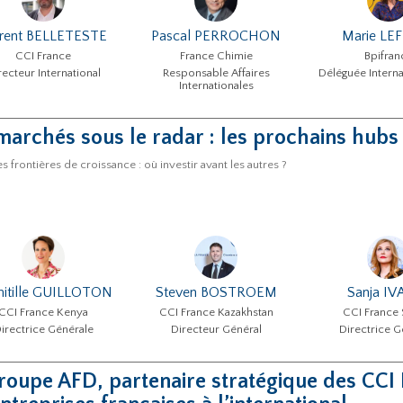
orent BELLETESTE
Pascal PERROCHON
Marie LE
CCI France
France Chimie
Bpifran
recteur International
Responsable Affaires
Déléguée Interna
Internationales
marchés sous le radar : les prochains hubs
s frontières de croissance : où investir avant les autres ?
itille GUILLOTON
Steven BOSTROEM
Sanja IV
CCI France Kenya
CCI France Kazakhstan
CCI France 
irectrice Générale
Directeur Général
Directrice G
roupe AFD, partenaire stratégique des CCI