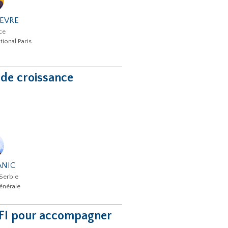
FEVRE
ce
tional Paris
 de croissance
ANIC
Serbie
énérale
 FI pour accompagner